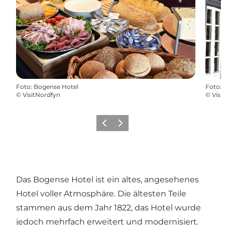
Foto
:
Bogense Hotel
Foto
:
©
VisitNordfyn
©
Visi
Vorherige Folie
Nächste Folie
Das Bogense Hotel ist ein altes, angesehenes
Hotel voller Atmosphäre. Die ältesten Teile
stammen aus dem Jahr 1822, das Hotel wurde
jedoch mehrfach erweitert und modernisiert.