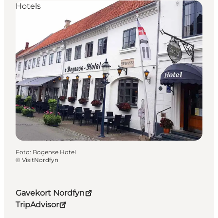
Hotels
Foto
:
Bogense Hotel
©
VisitNordfyn
Gavekort Nordfyn
TripAdvisor