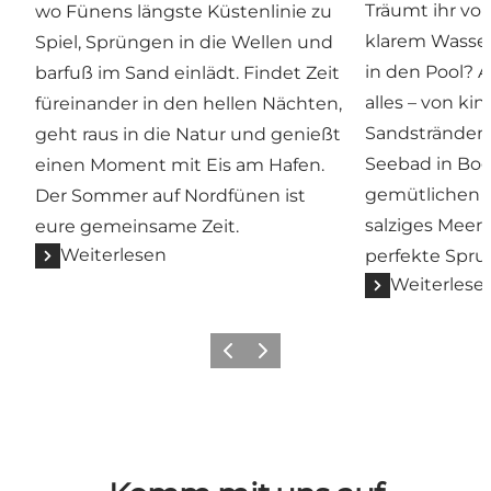
Träumt ihr vo
wo Fünens längste Küstenlinie zu
klarem Wasse
Spiel, Sprüngen in die Wellen und
in den Pool? A
barfuß im Sand einlädt. Findet Zeit
alles – von ki
füreinander in den hellen Nächten,
Sandstränden
geht raus in die Natur und genießt
Seebad in Bog
einen Moment mit Eis am Hafen.
gemütlichen F
Der Sommer auf Nordfünen ist
salziges Meer 
eure gemeinsame Zeit.
Weiterlesen
perfekte Sprun
Weiterlese
Vorherige Folie
Nächste Folie