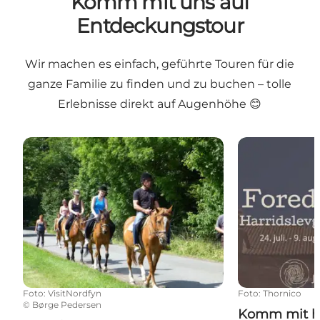
Komm mit uns auf
Entdeckungstour
Wir machen es einfach, geführte Touren für die
ganze Familie zu finden und zu buchen – tolle
Erlebnisse direkt auf Augenhöhe 😊
Ausreiten von Bogense
Komm mit hin
Foto
:
VisitNordfyn
Foto
:
Thornico
©
Børge Pedersen
Komm mit hin