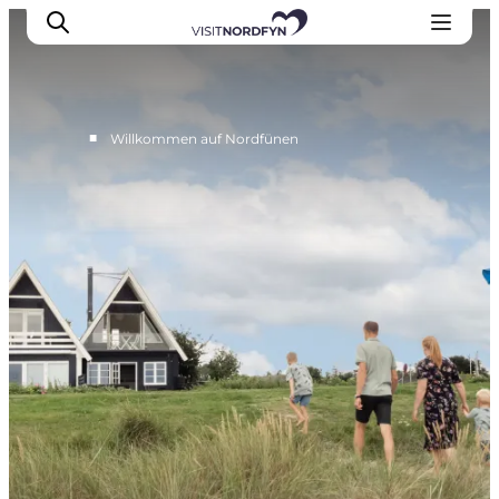
■
Willkommen auf Nordfünen
Erleben
Eventkalender
Essen und Trinken
Unterkünfte
Erlebnisbuchung
Für Kinder