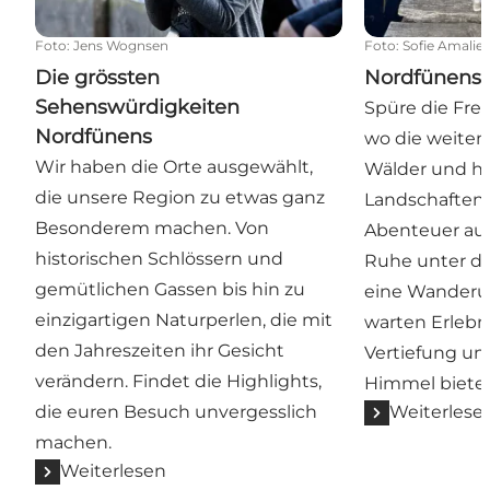
Foto
:
Jens Wognsen
Foto
:
Sofie Amalie 
Die grössten
Nordfünens 
Sehenswürdigkeiten
Spüre die Frei
Nordfünens
wo die weiten 
Wir haben die Orte ausgewählt,
Wälder und h
die unsere Region zu etwas ganz
Landschaften 
Besonderem machen. Von
Abenteuer auf
historischen Schlössern und
Ruhe unter d
gemütlichen Gassen bis hin zu
eine Wanderun
einzigartigen Naturperlen, die mit
warten Erlebn
den Jahreszeiten ihr Gesicht
Vertiefung und
verändern. Findet die Highlights,
Himmel biete
die euren Besuch unvergesslich
Weiterlese
machen.
Weiterlesen