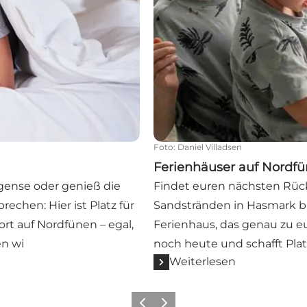
Foto
:
Daniel Villadsen
Ferienhäuser auf Nordf
gense oder genieß die
Findet euren nächsten Rück
echen: Hier ist Platz für
Sandstränden in Hasmark b
rt auf Nordfünen – egal,
Ferienhaus, das genau zu eu
en wi
noch heute und schafft Plat
Weiterlesen