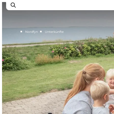
■
■
Nordfyn
Unterkünfte
Erleben
Eventkalender
Essen und Trinken
Unterkünfte
Erlebnisbuchung
Für Kinder