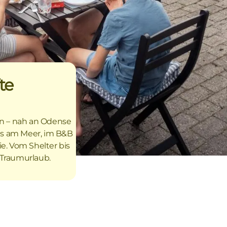
te
en – nah an Odense
us am Meer, im B&B
ie. Vom Shelter bis
Traumurlaub.