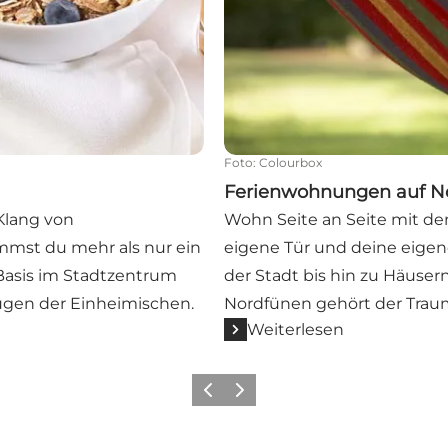
Foto
:
Colourbox
Ferienwohnungen auf N
Klang von
Wohn Seite an Seite mit de
mst du mehr als nur ein
eigene Tür und deine eige
Basis im Stadtzentrum
der Stadt bis hin zu Häusern
ugen der Einheimischen.
Nordfünen gehört der Traum 
Weiterlesen
Vorherige Folie
Nächste Folie