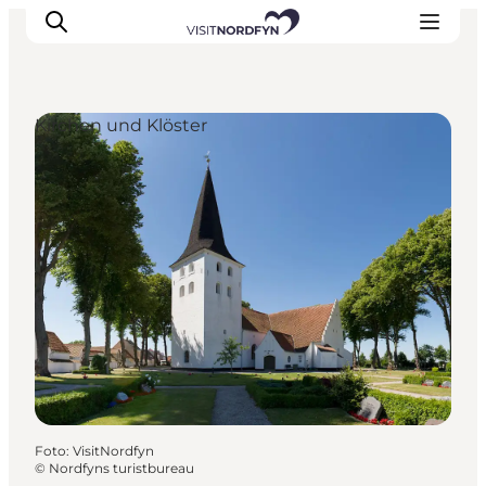
Kirchen und Klöster
Erleben
Eventkalender
Essen und Trinken
Unterkünfte
Erlebnisbuchung
Für Kinder
Foto
:
VisitNordfyn
©
Nordfyns turistbureau