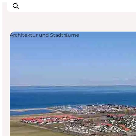
Architektur und Stadträume
Erleben
Eventkalender
Essen und Trinken
Unterkünfte
Erlebnisbuchung
Für Kinder