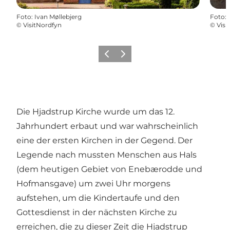
Foto
:
Ivan Møllebjerg
Foto
:
©
VisitNordfyn
©
Visi
Vorherige Folie
Nächste Folie
Die Hjadstrup Kirche wurde um das 12.
Jahrhundert erbaut und war wahrscheinlich
eine der ersten Kirchen in der Gegend. Der
Legende nach mussten Menschen aus Hals
(dem heutigen Gebiet von Enebærodde und
Hofmansgave) um zwei Uhr morgens
aufstehen, um die Kindertaufe und den
Gottesdienst in der nächsten Kirche zu
erreichen, die zu dieser Zeit die Hjadstrup