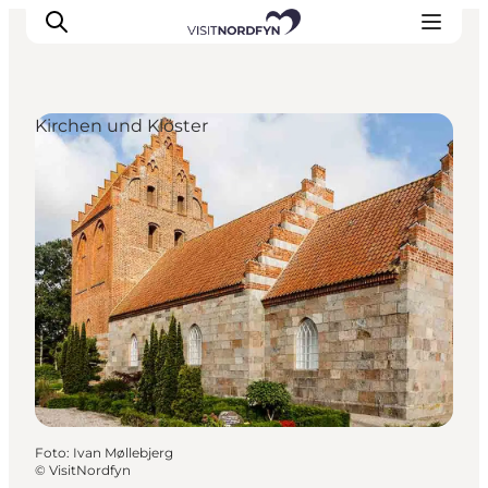
Kirchen und Klöster
Erleben
Eventkalender
Essen und Trinken
Unterkünfte
Erlebnisbuchung
Für Kinder
Foto
:
Ivan Møllebjerg
©
VisitNordfyn