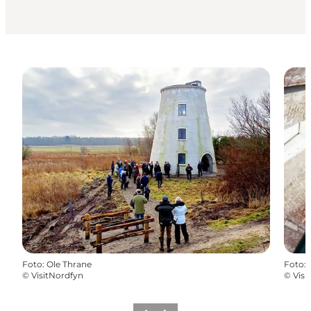
Foto
:
Ole Thrane
Foto
:
©
VisitNordfyn
©
Visi