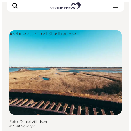
Architektur und Stadträume
Erleben
Eventkalender
Essen und Trinken
Unterkünfte
Erlebnisbuchung
Für Kinder
Foto
:
Daniel Villadsen
©
VisitNordfyn