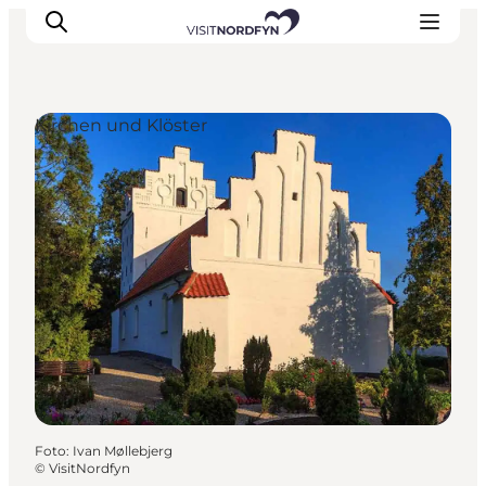
Kirchen und Klöster
Erleben
Eventkalender
Essen und Trinken
Unterkünfte
Erlebnisbuchung
Für Kinder
Foto
:
Ivan Møllebjerg
©
VisitNordfyn