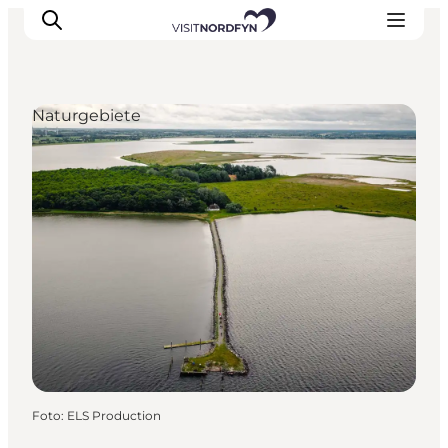
Naturgebiete
Erleben
Eventkalender
Essen und Trinken
Unterkünfte
Erlebnisbuchung
Für Kinder
Foto
:
ELS Production