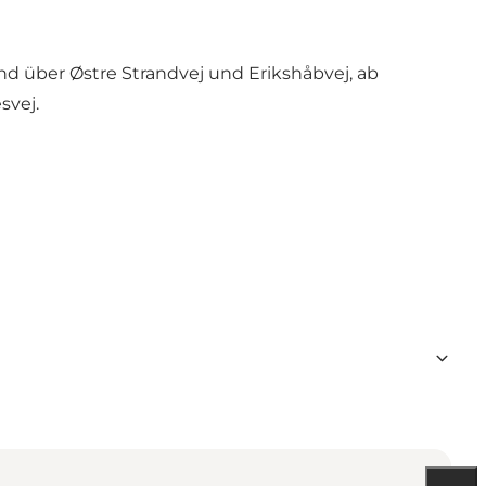
nd über Østre Strandvej und Erikshåbvej, ab
svej.