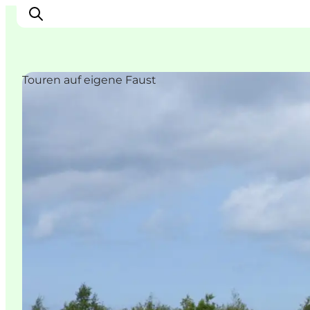
Touren auf eigene Faust
Erleben
Eventkalender
Essen und Trinken
Unterkünfte
Erlebnisbuchung
Für Kinder