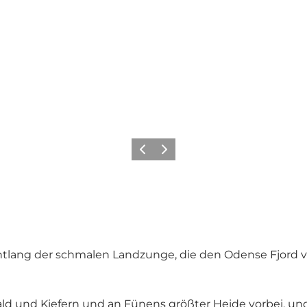
Vorherige Folie
Nächste Folie
lang der schmalen Landzunge, die den Odense Fjord v
 und Kiefern und an Fünens größter Heide vorbei, und 