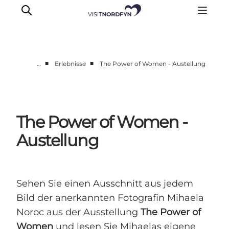
■
■
…
Erlebnisse
The Power of Women - Austellung
Erleben
Eventkalender
Essen und Trinken
The Power of Women -
Unterkünfte
Austellung
Erlebnisbuchung
Für Kinder
Sehen Sie einen Ausschnitt aus jedem
Bild der anerkannten Fotografin Mihaela
Noroc aus der Ausstellung
The Power of
Women
und lesen Sie Mihaelas eigene