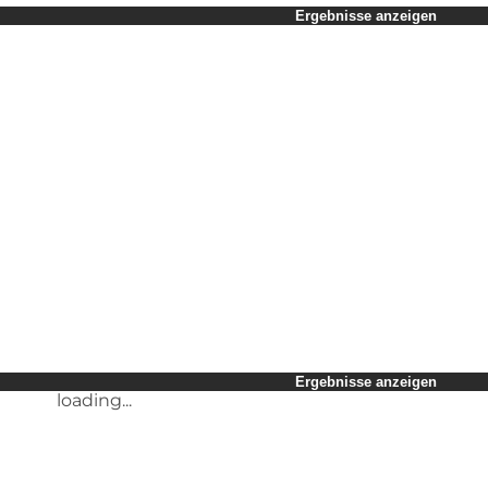
Zeitraum auswählen
Ergebnisse anzeigen
Kinder
Freunde
Mein Geschäft
Mein Partner
loading...
Mir selbst
Ergebnisse anzeigen
loading...
Ergebnisse anzeigen
loading...
Ergebnisse anzeigen
loading...