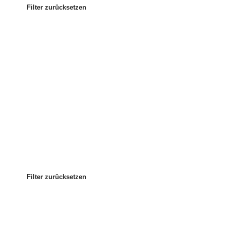
Filter zurücksetzen
Am beliebtesten
Sortieren nach:
:
Filter zurücksetzen
Filter zurücksetzen
Filter zurücksetzen