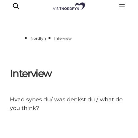
■
■
Nordfyn
Interview
Erleben
Eventkalender
Essen und Trinken
Interview
Unterkünfte
Erlebnisbuchung
Für Kinder
Hvad synes du/ was denkst du / what do
you think?