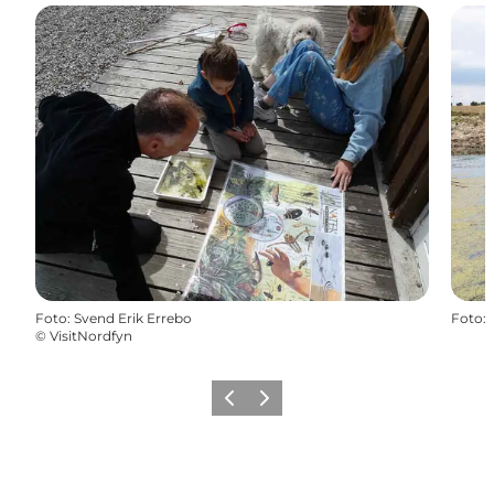
Foto
:
Svend Erik Errebo
Foto
:
©
VisitNordfyn
Vorherige Folie
Nächste Folie