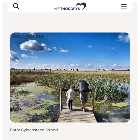
Naturgebiete
Erleben
Eventkalender
Essen und Trinken
Unterkünfte
Erlebnisbuchung
Für Kinder
Foto
:
Gyldensteen Strand