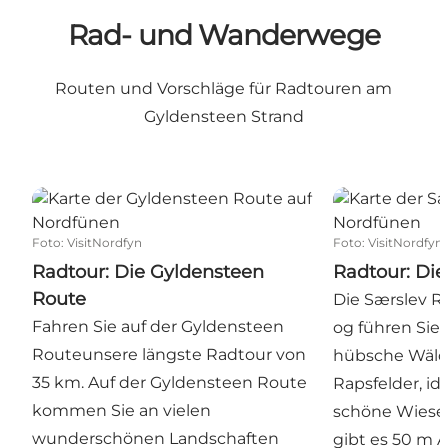
Rad- und Wanderwege
Routen und Vorschläge für Radtouren am
Gyldensteen Strand
Radtour: Die Gyldensteen Route
Radtour: Die 
Foto
:
VisitNordfyn
Foto
:
VisitNordfyn
Radtour: Die Gyldensteen
Radtour: Die
Route
Die Særslev Ro
Fahren Sie auf der Gyldensteen
og führen Sie
Routeunsere längste Radtour von
hübsche Wäld
35 km. Auf der Gyldensteen Route
Rapsfelder, idy
kommen Sie an vielen
schöne Wiesen
wunderschönen Landschaften
gibt es 50 m 