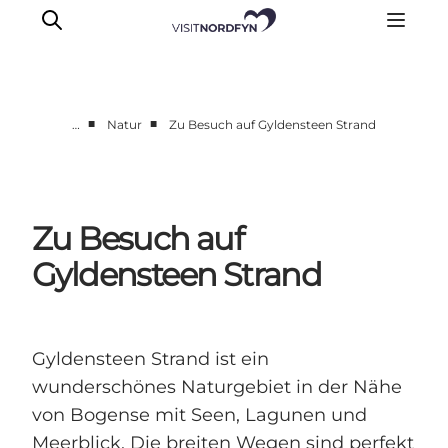
■
■
…
Natur
Zu Besuch auf Gyldensteen Strand
Erleben
Eventkalender
Essen und Trinken
Zu Besuch auf
Unterkünfte
Gyldensteen Strand
Erlebnisbuchung
Für Kinder
Gyldensteen Strand ist ein
wunderschönes Naturgebiet in der Nähe
von Bogense mit Seen, Lagunen und
Meerblick. Die breiten Wegen sind perfekt