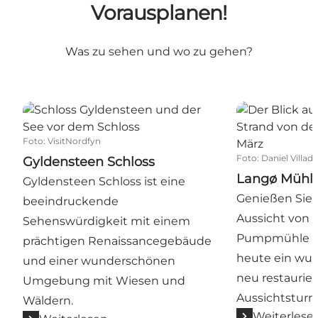
Vorausplanen!
Was zu sehen und wo zu gehen?
Gyldensteen Schloss
Langø Mühle
Foto
:
VisitNordfyn
Foto
:
Daniel Villad
Gyldensteen Schloss
Langø Mühl
Gyldensteen Schloss ist eine
Genießen Sie 
beeindruckende
Aussicht von d
Sehenswürdigkeit mit einem
Pumpmühle La
prächtigen Renaissancegebäude
heute ein wu
und einer wunderschönen
neu restaurier
Umgebung mit Wiesen und
Aussichtsturm 
Wäldern.
Weiterlese