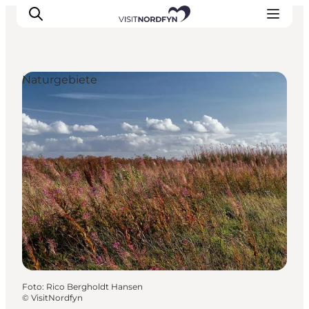
Naturgebiete
Erleben
Eventkalender
Essen und Trinken
Unterkünfte
Erlebnisbuchung
Für Kinder
Foto
:
Rico Bergholdt Hansen
©
VisitNordfyn