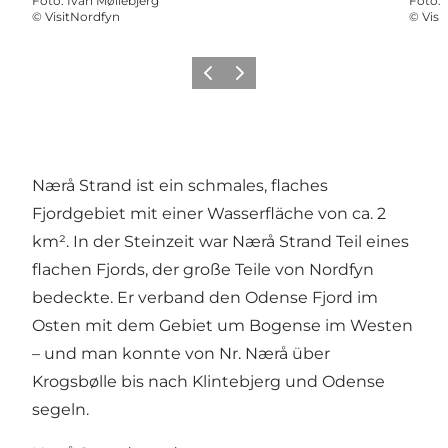
Foto
:
Ivan Møllebjerg
Foto
:
©
VisitNordfyn
©
Visi
Vorherige Folie
Nächste Folie
Nærå Strand ist ein schmales, flaches
Fjordgebiet mit einer Wasserfläche von ca. 2
km². In der Steinzeit war Nærå Strand Teil eines
flachen Fjords, der große Teile von Nordfyn
bedeckte. Er verband den Odense Fjord im
Osten mit dem Gebiet um Bogense im Westen
– und man konnte von Nr. Nærå über
Krogsbølle bis nach Klintebjerg und Odense
segeln.