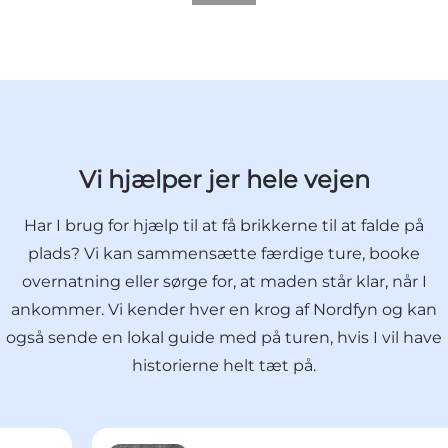
Vi hjælper jer hele vejen
Har I brug for hjælp til at få brikkerne til at falde på
plads? Vi kan sammensætte færdige ture, booke
overnatning eller sørge for, at maden står klar, når I
ankommer. Vi kender hver en krog af Nordfyn og kan
også sende en lokal guide med på turen, hvis I vil have
historierne helt tæt på.
Mette Smidt Christiansen - Event- og turis