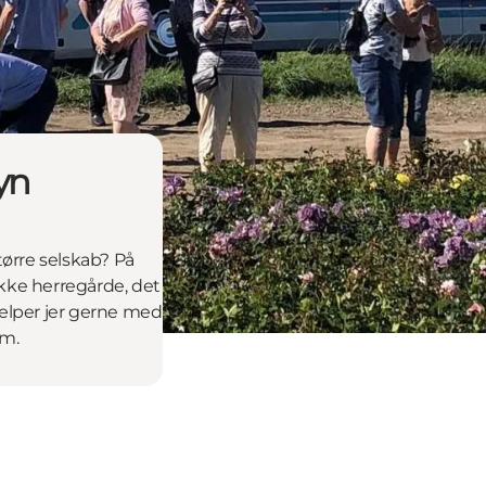
yn
tørre selskab? På
mukke herregårde, det
jælper jer gerne med
am.