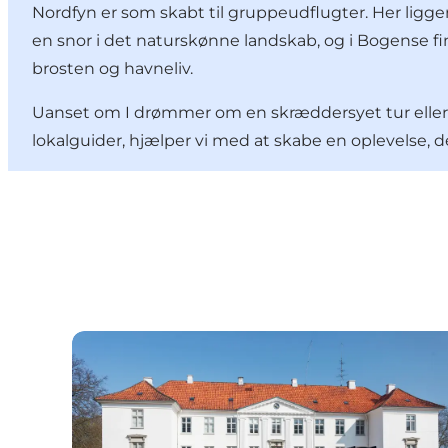
Nordfyn er som skabt til gruppeudflugter. Her ligge
en snor i det naturskønne landskab, og i Bogense f
brosten og havneliv.
Uanset om I drømmer om en skræddersyet tur eller 
lokalguider, hjælper vi med at skabe en oplevelse, de
Busausflug zum Kærsgaard Transportmuseum