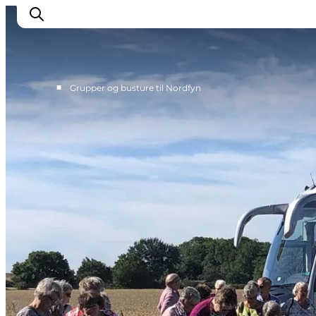
■
Grupper og busture til Nordfyn
Erleben
Eventkalender
Essen und Trinken
Unterkünfte
Erlebnisbuchung
Für Kinder