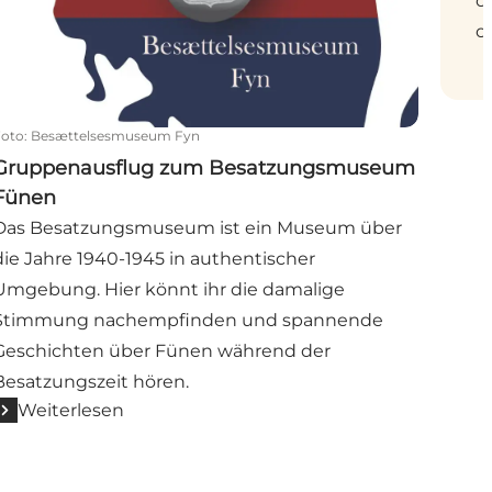
o
o
Foto
:
Besættelsesmuseum Fyn
Gruppenausflug zum Besatzungsmuseum
Fünen
Das Besatzungsmuseum ist ein Museum über
die Jahre 1940-1945 in authentischer
Umgebung. Hier könnt ihr die damalige
Stimmung nachempfinden und spannende
Geschichten über Fünen während der
Besatzungszeit hören.
Weiterlesen