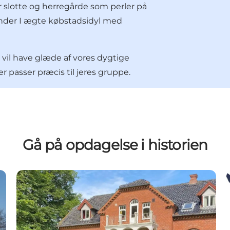
r slotte og herregårde som perler på
inder I ægte købstadsidyl med
vil have glæde af vores dygtige
r passer præcis til jeres gruppe.
Gå på opdagelse i historien
Busgruppen auf dem Thorslundgård