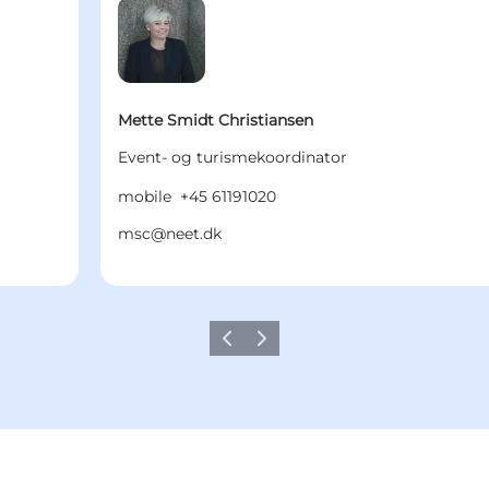
Mette Smidt Christiansen
Event- og turismekoordinator
mobile
+45 61191020
msc@neet.dk
Vorherige Folie
Nächste Folie