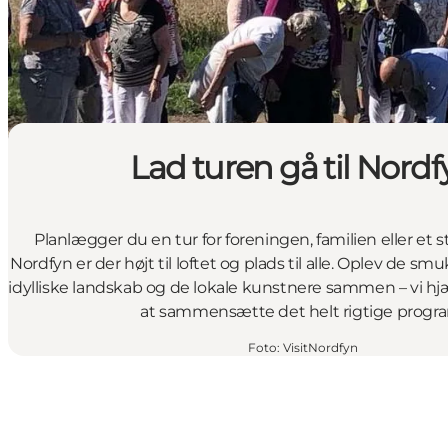
Lad turen gå til Nordf
Planlægger du en tur for foreningen, familien eller et s
Nordfyn er der højt til loftet og plads til alle. Oplev de s
idylliske landskab og de lokale kunstnere sammen – vi h
at sammensætte det helt rigtige progr
Foto
:
VisitNordfyn