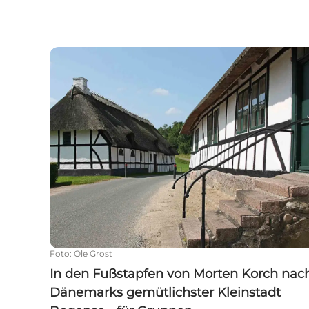
In den Fußstapfen von Morten Korch nach Dän
Foto
:
Ole Grost
In den Fußstapfen von Morten Korch nac
Dänemarks gemütlichster Kleinstadt