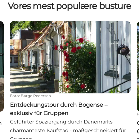
Vores mest populære busture
emarks gemütlichster Kleinstadt Bogense - für Gruppe
Entdeckungstour durch Bogense – exklusiv für Gr
Foto
:
Børge Pedersen
Entdeckungstour durch Bogense –
exklusiv für Gruppen
Geführter Spaziergang durch Dänemarks
h
charmanteste Kaufstad - maßgeschneidert für