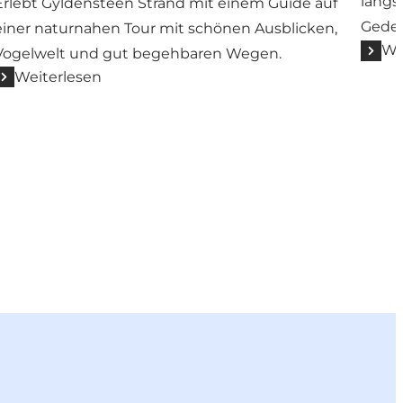
längs
Erlebt Gyldensteen Strand mit einem Guide auf
Gede
einer naturnahen Tour mit schönen Ausblicken,
We
Vogelwelt und gut begehbaren Wegen.
Weiterlesen