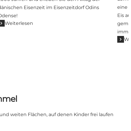
eine 
dänischen Eisenzeit im Eisenzeitdorf Odins
Eis a
Odense!
Weiterlesen
gemüt
immer
We
immel
und weiten Flächen, auf denen Kinder frei laufen