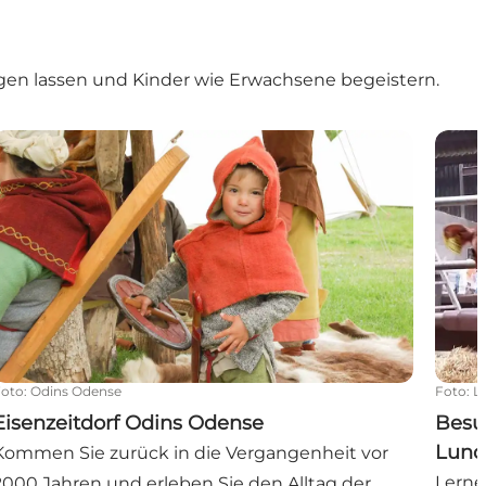
eigen lassen und Kinder wie Erwachsene begeistern.
Eisenzeitdorf Odins Odense
Besuc
Foto
:
Odins Odense
Foto
:
L
Eisenzeitdorf Odins Odense
Besu
Lund
Kommen Sie zurück in die Vergangenheit vor
Lerne
2000 Jahren und erleben Sie den Alltag der