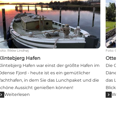
Foto
:
Rikke Lindhøj
Foto
:
O
Klintebjerg Hafen
Otte
Klintebjerg Hafen war einst der größte Hafen im
Die O
Odense Fjord - heute ist es ein gemütlicher
Dänem
Yachthafen, in dem Sie das Lunchpaket und die
das L
schöne Aussicht genießen können!
Blick
Weiterlesen
We