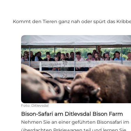
Kommt den Tieren ganz nah oder spürt das Kribbeln
Bison-Safari am Ditlevsdal Bison Farm
Foto
:
Ditlevsdal
Bison-Safari am Ditlevsdal Bison Farm
Nehmen Sie an einer geführten Bisonsafari im
überdachten Präriewagen teil und lernen Sie