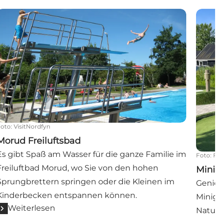
Morud Freiluftsbad
Minig
Foto
:
VisitNordfyn
Morud Freiluftsbad
Es gibt Spaß am Wasser für die ganze Familie im
Foto
:
F
Freiluftbad Morud, wo Sie von den hohen
Minig
Sprungbrettern springen oder die Kleinen im
Genie
Kinderbecken entspannen können.
Minig
Weiterlesen
Natur