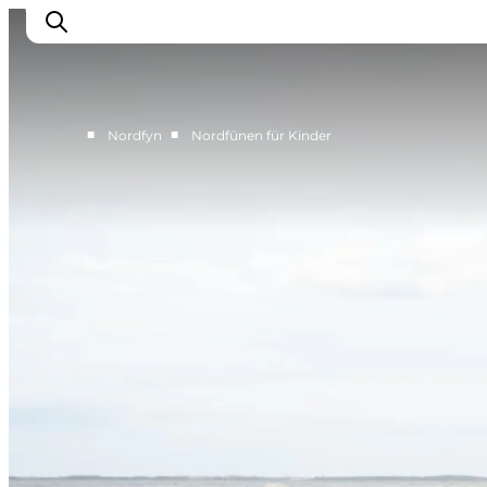
■
■
Nordfyn
Nordfünen für Kinder
Erleben
Eventkalender
Essen und Trinken
Unterkünfte
Erlebnisbuchung
Für Kinder