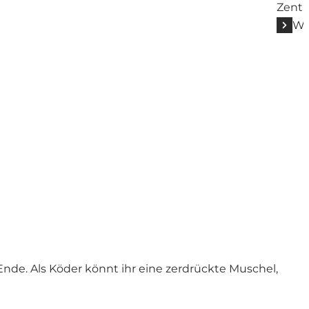
Zentr
We
nde. Als Köder könnt ihr eine zerdrückte Muschel,