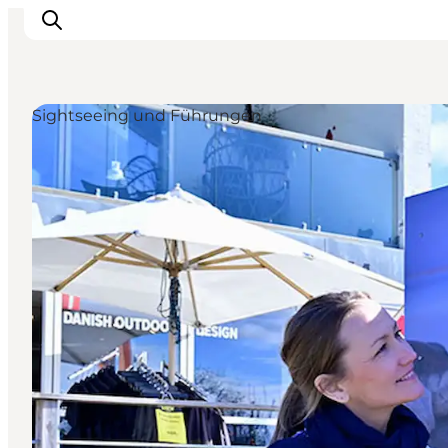
Sightseeing und Führungen
Erleben
Eventkalender
Essen und Trinken
Unterkünfte
Erlebnisbuchung
Für Kinder