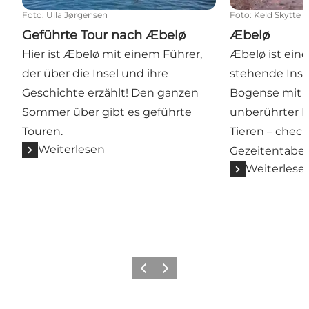
Foto
:
Ulla Jørgensen
Foto
:
Keld Skytte 
Geführte Tour nach Æbelø
Æbelø
Hier ist Æbelø mit einem Führer,
Æbelø ist ein
der über die Insel und ihre
stehende Inse
Geschichte erzählt! Den ganzen
Bogense mit e
Sommer über gibt es geführte
unberührter N
Touren.
Tieren – chec
Weiterlesen
Gezeitentabell
Weiterlese
Vorherige Folie
Nächste Folie