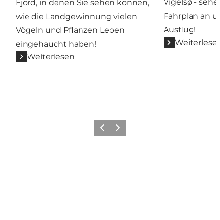
Vigelsø - sehe
Fjord, in denen Sie sehen können,
Fahrplan an u
wie die Landgewinnung vielen
Ausflug!
Vögeln und Pflanzen Leben
Weiterlese
eingehaucht haben!
Weiterlesen
Vorherige Folie
Nächste Folie
Wir sehen uns auf