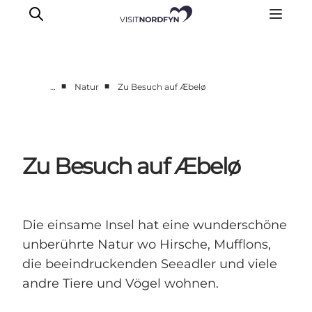
■
■
…
Natur
Zu Besuch auf Æbelø
Erleben
Eventkalender
Essen und Trinken
Zu Besuch auf Æbelø
Unterkünfte
Erlebnisbuchung
Für Kinder
Die einsame Insel hat eine wunderschöne
unberührte Natur wo Hirsche, Mufflons,
die beeindruckenden Seeadler und viele
andre Tiere und Vögel wohnen.