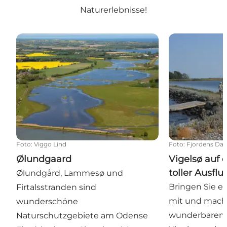
Naturerlebnisse!
Ølundgaard
Vigelsø auf eig
Foto
:
Viggo Lind
Foto
:
Fjordens Da
Ølundgaard
Vigelsø auf 
toller Ausflu
Ølundgård, Lammesø und
Bringen Sie e
Firtalsstranden sind
mit und mach
wunderschöne
wunderbaren A
Naturschutzgebiete am Odense