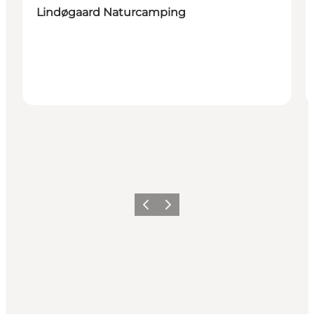
Lindøgaard Naturcamping
Vorherige Folie
Nächste Folie