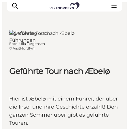
Sightseeing und
Führungen
Foto
:
Ulla Jørgensen
Erleben
©
VisitNordfyn
Eventkalender
Essen und Trinken
Geführte Tour nach Æbelø
Unterkünfte
Erlebnisbuchung
Für Kinder
Hier ist Æbelø mit einem Führer, der über
die Insel und ihre Geschichte erzählt! Den
ganzen Sommer über gibt es geführte
Touren.