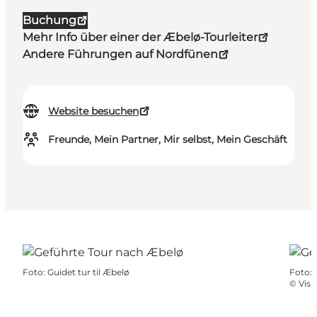
Buchung
Mehr Info über einer der Æbelø-Tourleiter
Andere Führungen auf Nordfünen
Website besuchen
Freunde, Mein Partner, Mir selbst, Mein Geschäft
Foto
:
Guidet tur til Æbelø
Foto
:
©
Visi