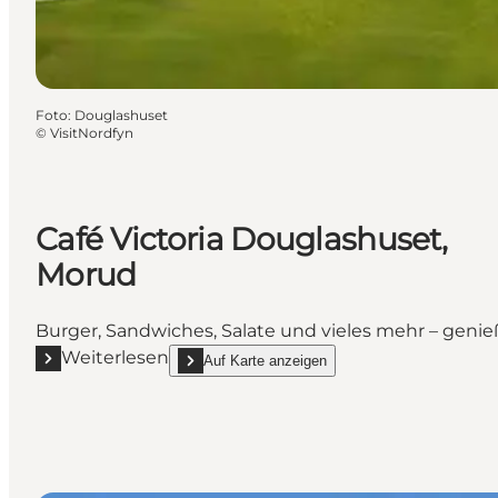
Foto
:
Douglashuset
©
VisitNordfyn
Café Victoria Douglashuset,
Morud
Burger, Sandwiches, Salate und vieles mehr – genie
Weiterlesen
Auf Karte anzeigen
Mehr erfahren "Café Victoria Douglashuset, Morud"
show Café Victoria Douglashuset, Morud on_map