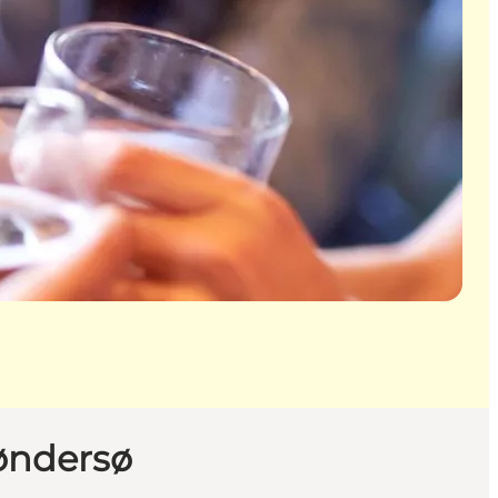
øndersø