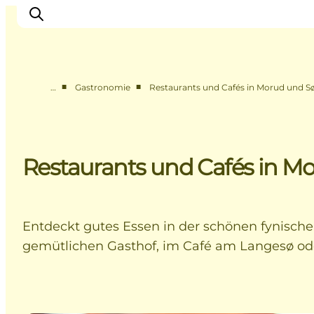
■
■
…
Gastronomie
Restaurants und Cafés in Morud und S
Erleben
Eventkalender
Essen und Trinken
Restaurants und Cafés in M
Unterkünfte
Erlebnisbuchung
Für Kinder
Entdeckt gutes Essen in der schönen fynisch
gemütlichen Gasthof, im Café am Langesø od