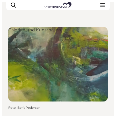
Galerien und Kunsthallen
Erleben
Eventkalender
Essen und Trinken
Unterkünfte
Erlebnisbuchung
Für Kinder
Foto
:
Berit Pedersen