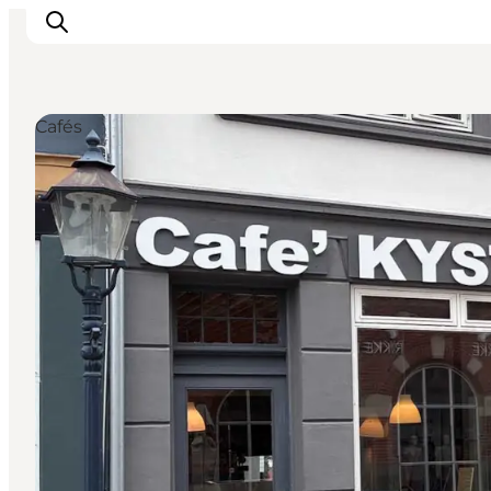
Cafés
Erleben
Eventkalender
Essen und Trinken
Unterkünfte
Erlebnisbuchung
Für Kinder