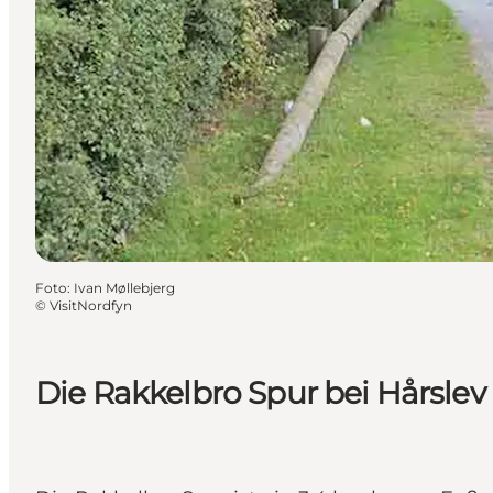
Foto
:
Ivan Møllebjerg
©
VisitNordfyn
Die Rakkelbro Spur bei Hårslev