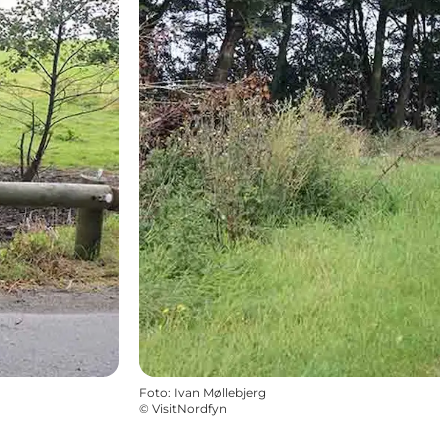
Foto
:
Ivan Møllebjerg
©
VisitNordfyn