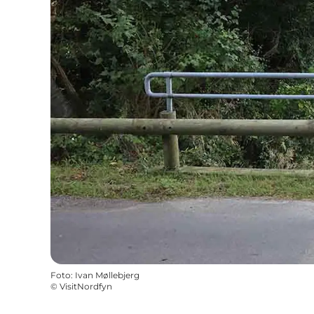
Foto
:
Ivan Møllebjerg
©
VisitNordfyn