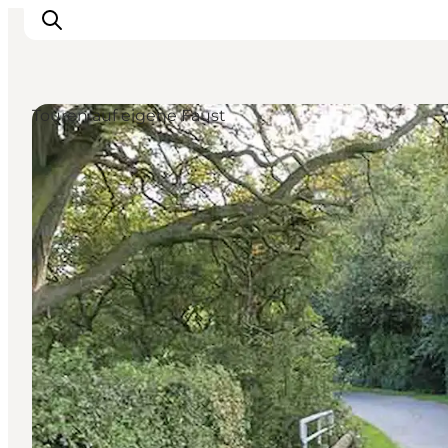
Touren auf eigene Faust
Erleben
Eventkalender
Essen und Trinken
Unterkünfte
Erlebnisbuchung
Für Kinder