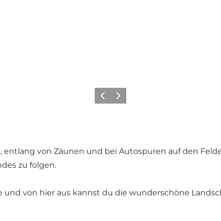
Vorherige Folie
Nächste Folie
n, entlang von Zäunen und bei Autospuren auf den Feldern
ndes zu folgen.
lle und von hier aus kannst du die wunderschöne Land