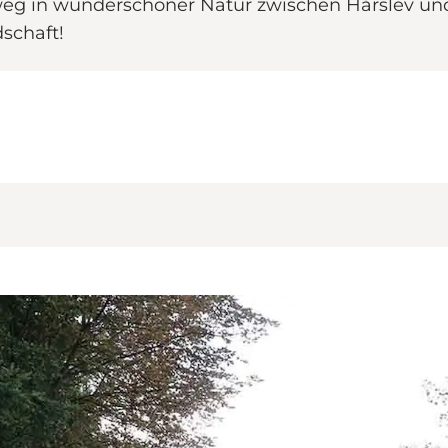
ßweg in wunderschöner Natur zwischen Hårslev un
schaft!