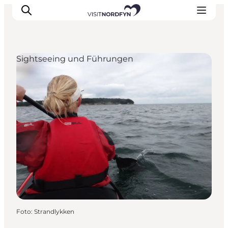
Sightseeing und Führungen
Erleben
Eventkalender
Essen und Trinken
Unterkünfte
Erlebnisbuchung
Für Kinder
Foto
:
Strandlykken