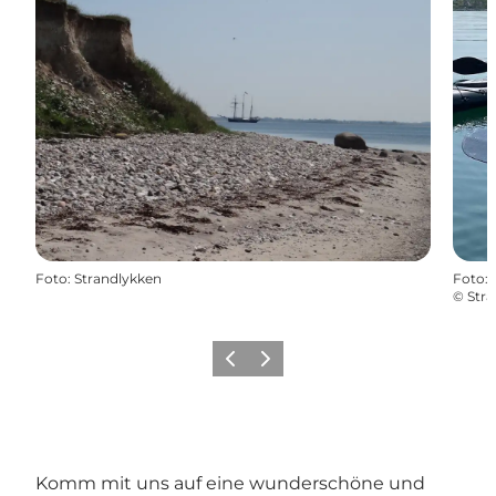
Foto
:
Strandlykken
Foto
:
©
Str
Vorherige Folie
Nächste Folie
Komm mit uns auf eine wunderschöne und