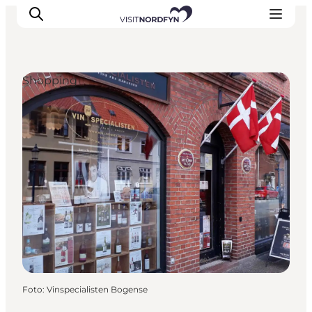
Shopping
Erleben
Eventkalender
Essen und Trinken
Unterkünfte
Erlebnisbuchung
Für Kinder
Foto
:
Vinspecialisten Bogense