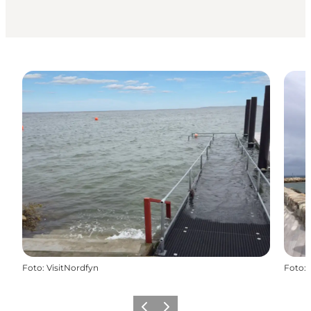
Foto
:
VisitNordfyn
Foto
:
Vorherige Folie
Nächste Folie