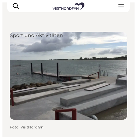
Sport und Aktivitäten
Erleben
Eventkalender
Essen und Trinken
Unterkünfte
Erlebnisbuchung
Für Kinder
Foto
:
VisitNordfyn