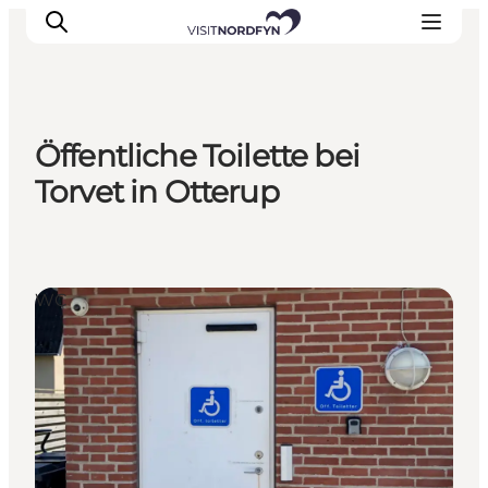
Öffentliche Toilette bei
Erleben
Torvet in Otterup
Eventkalender
Essen und Trinken
Unterkünfte
WC
Erlebnisbuchung
Für Kinder