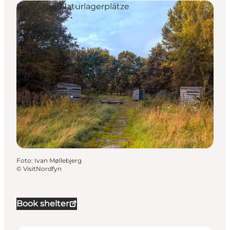
Shelters & Naturlagerplätze
Foto
:
Ivan Møllebjerg
©
VisitNordfyn
Book shelter