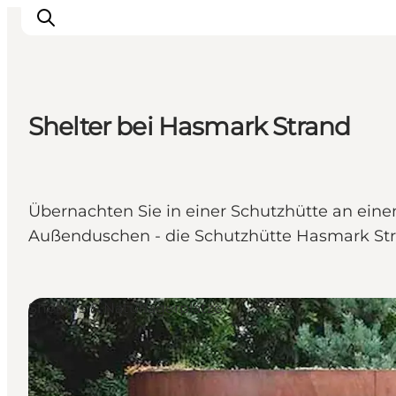
Shelter bei Hasmark Strand
Erleben
Eventkalender
Essen und Trinken
Übernachten Sie in einer Schutzhütte an ein
Unterkünfte
Außenduschen - die Schutzhütte Hasmark Stra
Erlebnisbuchung
Für Kinder
Shelters & Naturlagerplätze