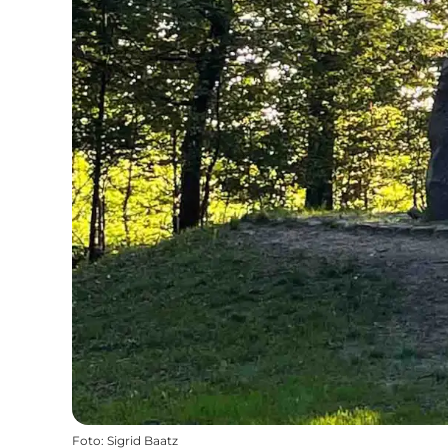
Foto
:
Sigrid Baatz