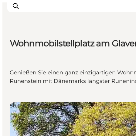
Wohnmobilstellplatz am Glave
Erleben
Eventkalender
Essen und Trinken
Genießen Sie einen ganz einzigartigen Wohn
Unterkünfte
Runenstein mit Dänemarks längster Runenins
Erlebnisbuchung
Für Kinder
Stellplätze