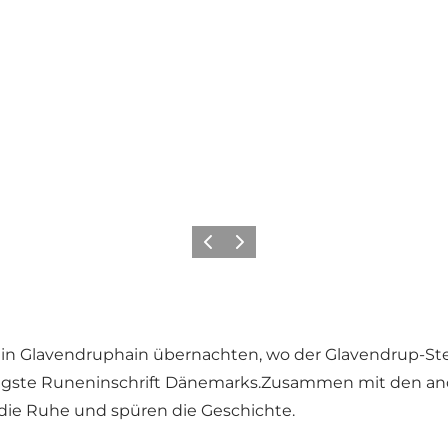
Vorherige Folie
Nächste Folie
in Glavendruphain übernachten, wo der Glavendrup-Stei
ngste Runeninschrift Dänemarks.Zusammen mit den ande
die Ruhe und spüren die Geschichte.