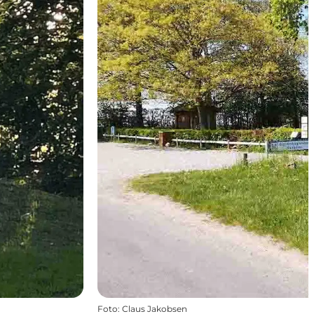
Foto
:
Claus Jakobsen