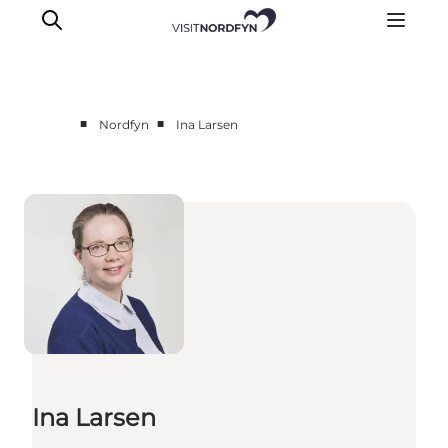
■
■
Nordfyn
Ina Larsen
Erleben
Eventkalender
Essen und Trinken
Unterkünfte
Erlebnisbuchung
Für Kinder
Ina Larsen