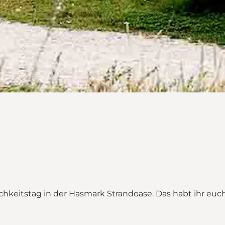
keitstag in der Hasmark Strandoase. Das habt ihr euch
trandoase"
ase on_map