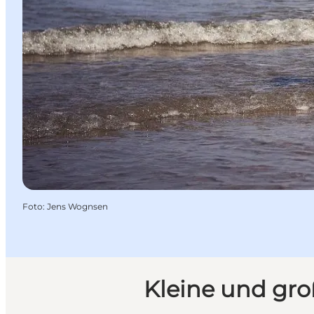
Foto
:
Jens Wognsen
Kleine und groß