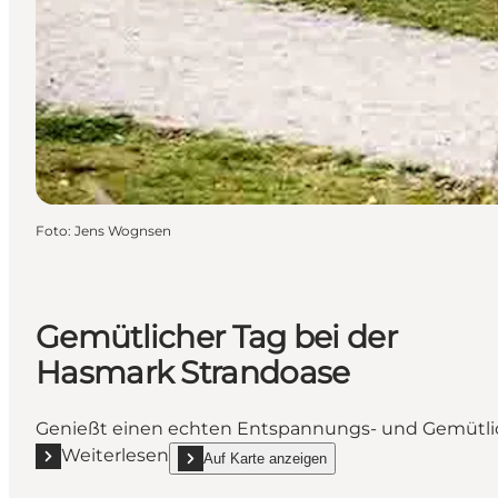
Foto
:
Jens Wognsen
Gemütlicher Tag bei der
Hasmark Strandoase
Genießt einen echten Entspannungs- und Gemütlich
Weiterlesen
Auf Karte anzeigen
Mehr erfahren "Gemütlicher Tag bei der Hasmark S
show Gemütlicher Tag bei der Hasmark Strando