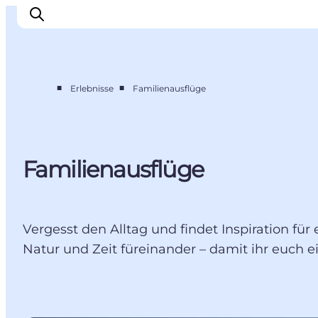
■
■
Erlebnisse
Familienausflüge
Erleben
Eventkalender
Essen und Trinken
Familienausflüge
Unterkünfte
Erlebnisbuchung
Für Kinder
Vergesst den Alltag und findet Inspiration f
Natur und Zeit füreinander – damit ihr euch 