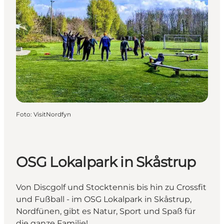
Foto
:
VisitNordfyn
OSG Lokalpark in Skåstrup
Von Discgolf und Stocktennis bis hin zu Crossfit
und Fußball - im OSG Lokalpark in Skåstrup,
Nordfünen, gibt es Natur, Sport und Spaß für
die ganze Familie!