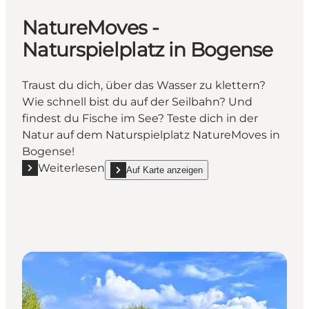
NatureMoves -
Naturspielplatz in Bogense
Traust du dich, über das Wasser zu klettern?
Wie schnell bist du auf der Seilbahn? Und
findest du Fische im See? Teste dich in der
Natur auf dem Naturspielplatz NatureMoves in
Bogense!
Weiterlesen
Auf Karte anzeigen
Mehr erfahren "NatureMoves - Naturspielplatz in B
show NatureMoves - Naturspielplatz in Bogense