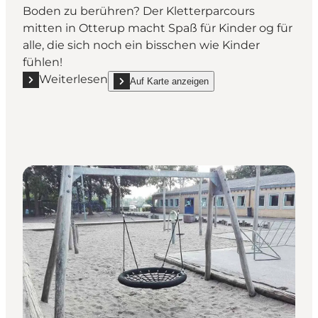
Boden zu berühren? Der Kletterparcours
mitten in Otterup macht Spaß für Kinder og für
alle, die sich noch ein bisschen wie Kinder
fühlen!
Weiterlesen
Auf Karte anzeigen
Mehr erfahren "Otterup Stadtmitte - Spielplatz"
show Otterup Stadtmitte - Spielplatz on_map