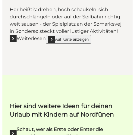
Her heißt’s: drehen, hoch schaukeln, sich
durchschlängeln oder auf der Seilbahn richtig
weit sausen - der Spielplatz an der Sømarksvej
in Søndersø steckt voller lustiger Aktivitäten!
Weiterlesen
Auf Karte anzeigen
Mehr erfahren "Der Spielplatz bei Sømarksvej in Søn
show Der Spielplatz bei Sømarksvej in Sønders
Hier sind weitere Ideen für deinen
Urlaub mit Kindern auf Nordfünen
Schaut, wer als Erste oder Erster die