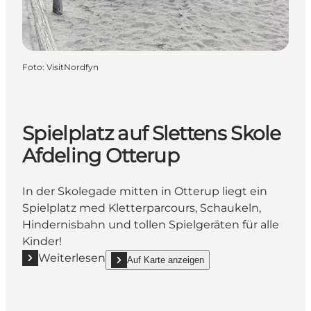
Foto
:
VisitNordfyn
Spielplatz auf Slettens Skole
Afdeling Otterup
In der Skolegade mitten in Otterup liegt ein
Spielplatz med Kletterparcours, Schaukeln,
Hindernisbahn und tollen Spielgeräten für alle
Kinder!
Weiterlesen
Auf Karte anzeigen
Mehr erfahren "Spielplatz auf Slettens Skole Afdelin
show Spielplatz auf Slettens Skole Afdeling Ott