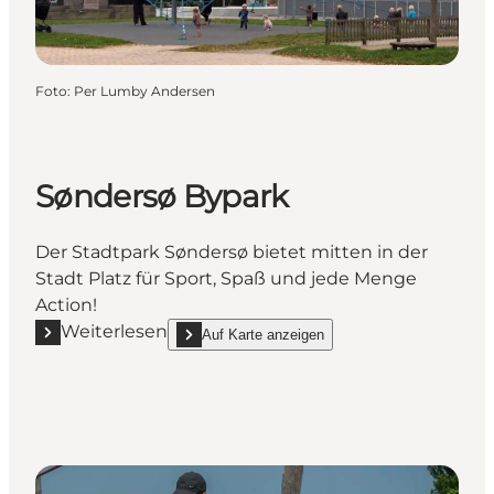
Foto
:
Per Lumby Andersen
Søndersø Bypark
Der Stadtpark Søndersø bietet mitten in der
Stadt Platz für Sport, Spaß und jede Menge
Action!
Weiterlesen
Auf Karte anzeigen
Mehr erfahren "Søndersø Bypark"
show Søndersø Bypark on_map