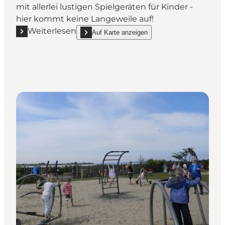
mit allerlei lustigen Spielgeräten für Kinder -
hier kommt keine Langeweile auf!
Weiterlesen
Auf Karte anzeigen
Mehr erfahren "Spielplatz bei Bogense Marina"
show Spielplatz bei Bogense Marina on_map