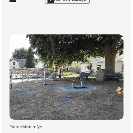
Mehr erfahren "Hasmark Strandoase"
show Hasmark Strandoase on_map
Foto
:
VisitNordfyn