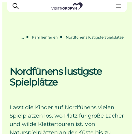
■
■
…
Familienferien
Nordfünens lustigste Spielplätze
Erleben
Eventkalender
Essen und Trinken
Nordfünens lustigste
Unterkünfte
Spielplätze
Erlebnisbuchung
Für Kinder
Lasst die Kinder auf Nordfünens vielen
Spielplätzen los, wo Platz für große Lacher
und wilde Klettertouren ist. Von
Naturspielplätzen an der Küste bis zu