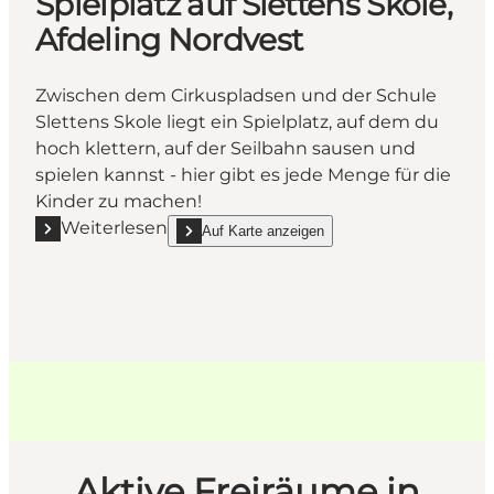
Spielplatz auf Slettens Skole,
Afdeling Nordvest
Zwischen dem Cirkuspladsen und der Schule
Slettens Skole liegt ein Spielplatz, auf dem du
hoch klettern, auf der Seilbahn sausen und
spielen kannst - hier gibt es jede Menge für die
Kinder zu machen!
Weiterlesen
Auf Karte anzeigen
Mehr erfahren "Spielplatz auf Slettens Skole, Afdeli
show Spielplatz auf Slettens Skole, Afdeling No
Aktive Freiräume in