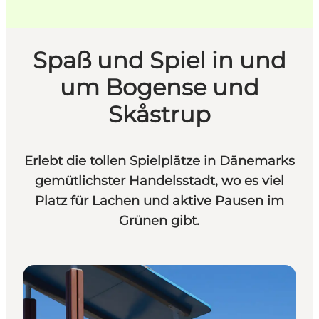
Spaß und Spiel in und
um Bogense und
Skåstrup
Erlebt die tollen Spielplätze in Dänemarks
gemütlichster Handelsstadt, wo es viel
Platz für Lachen und aktive Pausen im
Grünen gibt.