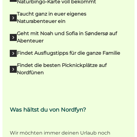
Naturbingo-Karte voll bekommt
Taucht ganz in euer eigenes
Naturabenteuer ein
Geht mit Noah und Sofia in Søndersø auf
Abenteuer
Findet Ausflugstipps für die ganze Familie
Findet die besten Picknickplätze auf
Nordfünen
Was hältst du von Nordfyn?
Wir möchten immer deinen Urlaub noch