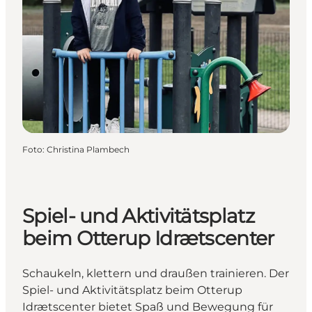
Foto
:
Christina Plambech
Spiel- und Aktivitätsplatz
beim Otterup Idrætscenter
Schaukeln, klettern und draußen trainieren. Der
Spiel- und Aktivitätsplatz beim Otterup
Idrætscenter bietet Spaß und Bewegung für