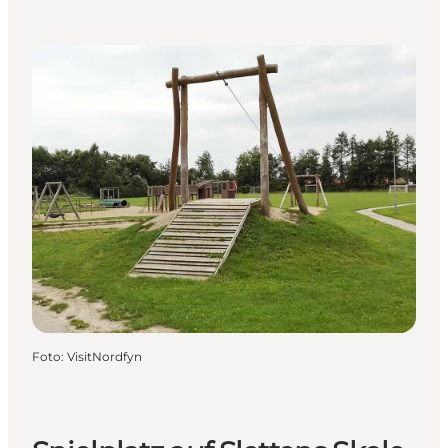
Foto
:
VisitNordfyn