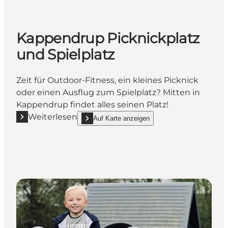
Kappendrup Picknickplatz
und Spielplatz
Zeit für Outdoor-Fitness, ein kleines Picknick
oder einen Ausflug zum Spielplatz? Mitten in
Kappendrup findet alles seinen Platz!
Weiterlesen
Auf Karte anzeigen
Mehr erfahren "Kappendrup Picknickplatz und Spiel
show Kappendrup Picknickplatz und Spielplatz 