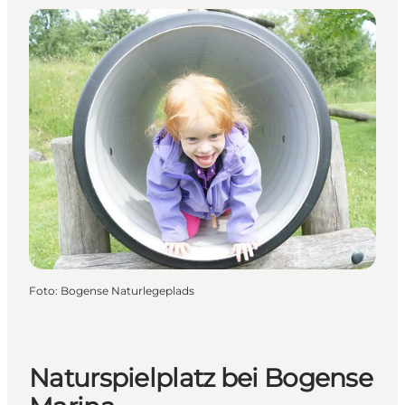
Foto
:
Bogense Naturlegeplads
Naturspielplatz bei Bogense