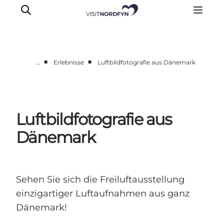
■
■
…
Erlebnisse
Luftbildfotografie aus Dänemark
Erleben
Eventkalender
Essen und Trinken
Luftbildfotografie aus
Unterkünfte
Dänemark
Erlebnisbuchung
Für Kinder
Sehen Sie sich die Freiluftausstellung
einzigartiger Luftaufnahmen aus ganz
Dänemark!