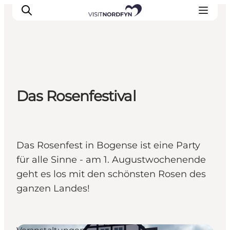
Erleben
Das Rosenfestival
Eventkalender
Essen und Trinken
Unterkünfte
Erlebnisbuchung
Das Rosenfest in Bogense ist eine Party
Für Kinder
für alle Sinne - am 1. Augustwochenende
geht es los mit den schönsten Rosen des
ganzen Landes!