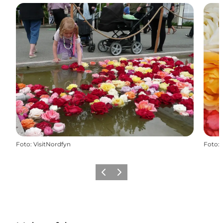
Foto
:
VisitNordfyn
Foto
:
Vorherige Folie
Nächste Folie