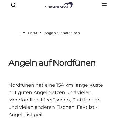
■
■
…
Natur
Angeln auf Nordfünen
Erleben
Eventkalender
Essen und Trinken
Angeln auf Nordfünen
Unterkünfte
Erlebnisbuchung
Für Kinder
Nordfünen hat eine 154 km lange Küste
mit guten Angelplätzen und vielen
Meerforellen, Meeräschen, Plattfischen
und vielen anderen Fischen. Fakt ist -
Angeln ist geil!