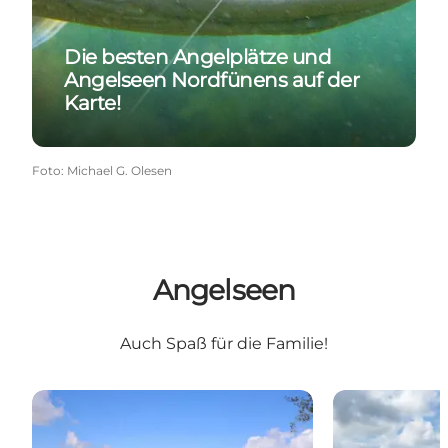
Die besten Angelplätze und
Angelseen Nordfünens auf der
Karte!
Foto
:
Michael G. Olesen
Angelseen
Auch Spaß für die Familie!
Barfods Dam (Teich) in Bogense
Børges Put an