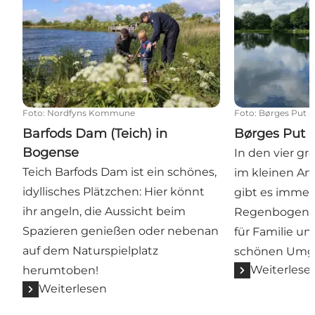
Foto
:
Nordfyns Kommune
Foto
:
Børges Put a
Barfods Dam (Teich) in
Børges Put 
Bogense
In den vier g
Teich Barfods Dam ist ein schönes,
im kleinen An
idyllisches Plätzchen: Hier könnt
gibt es immer 
ihr angeln, die Aussicht beim
Regenbogenfor
Spazieren genießen oder nebenan
für Familie un
auf dem Naturspielplatz
schönen Umg
Weiterlese
herumtoben!
Weiterlesen