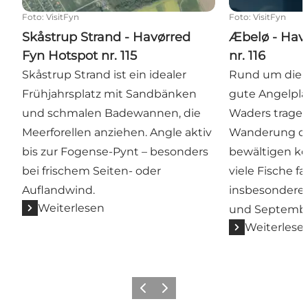
Foto
:
VisitFyn
Foto
:
VisitFyn
Skåstrup Strand - Havørred
Æbelø - Hav
Fyn Hotspot nr. 115
nr. 116
Skåstrup Strand ist ein idealer
Rund um die I
Frühjahrsplatz mit Sandbänken
gute Angelplä
und schmalen Badewannen, die
Waders tragen
Meerforellen anziehen. Angle aktiv
Wanderung du
bis zur Fogense-Pynt – besonders
bewältigen kö
bei frischem Seiten- oder
viele Fische 
Auflandwind.
insbesondere z
Weiterlesen
und Septemb
Weiterlese
Vorherige Folie
Nächste Folie