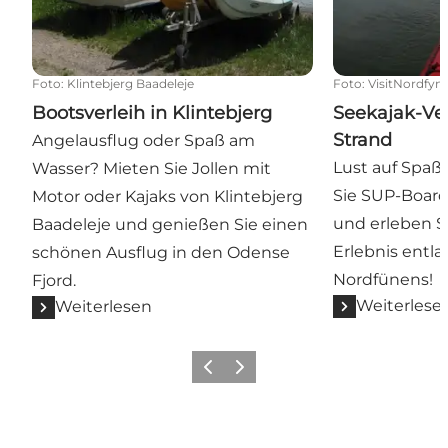
Foto
:
Klintebjerg Baadeleje
Foto
:
VisitNordfyn
Bootsverleih in Klintebjerg
Seekajak-Ver
Strand
Angelausflug oder Spaß am
Lust auf Spaß
Wasser? Mieten Sie Jollen mit
Sie SUP-Board
Motor oder Kajaks von Klintebjerg
und erleben Si
Baadeleje und genießen Sie einen
Erlebnis entl
schönen Ausflug in den Odense
Nordfünens!
Fjord.
Weiterlese
Weiterlesen
Vorherige Folie
Nächste Folie