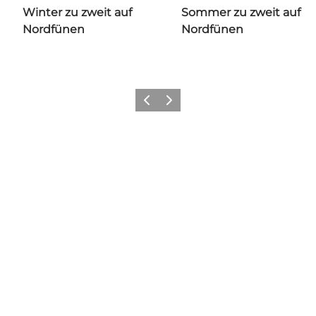
Winter zu zweit auf
Sommer zu zweit auf
Nordfünen
Nordfünen
Vorherige Folie
Nächste Folie
Wir sehen uns auf