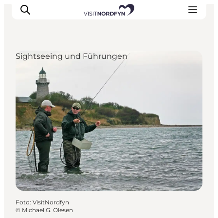
Sightseeing und Führungen
Erleben
Eventkalender
Essen und Trinken
Unterkünfte
Erlebnisbuchung
Für Kinder
Foto
:
VisitNordfyn
©
Michael G. Olesen