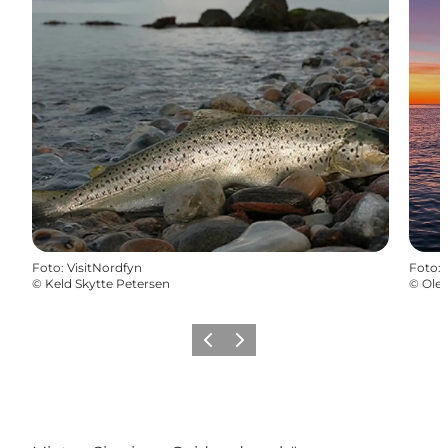
Foto
:
VisitNordfyn
Foto
:
©
Keld Skytte Petersen
©
Ole 
Vorherige Folie
Nächste Folie