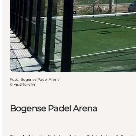
Foto
:
Bogense Padel Arena
©
VisitNordfyn
Bogense Padel Arena