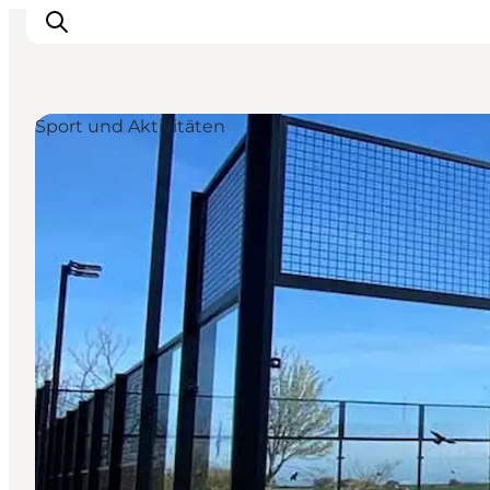
Sport und Aktivitäten
Erleben
Eventkalender
Essen und Trinken
Unterkünfte
Erlebnisbuchung
Für Kinder