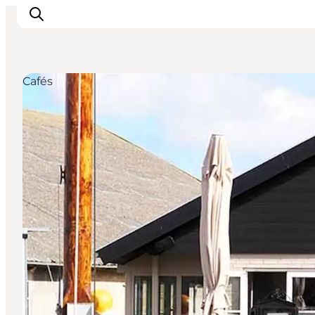
Cafés
Erleben
Eventkalender
Essen und Trinken
Unterkünfte
Erlebnisbuchung
Für Kinder