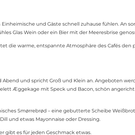
ch Einheimische und Gäste schnell zuhause fühlen. An s
 kühles Glas Wein oder ein Bier mit der Meeresbrise gen
ietet die warme, entspannte Atmosphäre des Cafés den 
und Abend und spricht Groß und Klein an. Angeboten we
melett Æggekage mit Speck und Bacon, schön angerichtet
änisches Smørrebrød – eine gebutterte Scheibe Weißbrot
 Dill und etwas Mayonnaise oder Dressing.
ier gibt es für jeden Geschmack etwas.