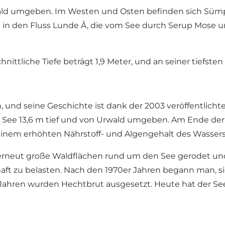
ald umgeben. Im Westen und Osten befinden sich Sümpf
t in den Fluss Lunde Å, die vom See durch Serup Mose
nittliche Tiefe beträgt 1,9 Meter, und an seiner tiefsten S
n, und seine Geschichte ist dank der 2003 veröffentlich
er See 13,6 m tief und von Urwald umgeben. Am Ende der 
einem erhöhten Nährstoff- und Algengehalt des Wassers
en erneut große Waldflächen rund um den See gerodet un
ft zu belasten. Nach den 1970er Jahren begann man, si
Jahren wurden Hechtbrut ausgesetzt. Heute hat der See e