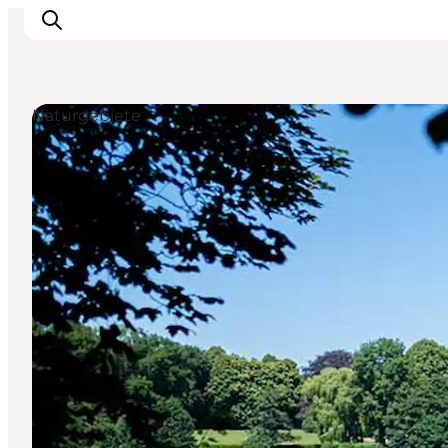
Naturgebiete
Erleben
Eventkalender
Essen und Trinken
Unterkünfte
Erlebnisbuchung
Für Kinder