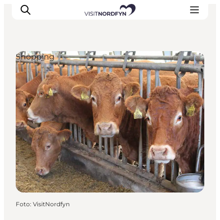
Shopping
Erleben
Eventkalender
Essen und Trinken
Unterkünfte
Erlebnisbuchung
Für Kinder
Foto
:
VisitNordfyn