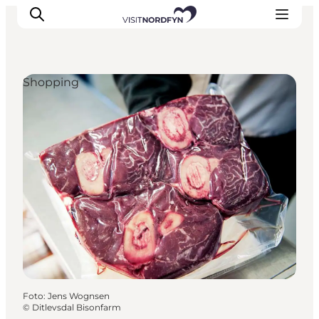
Shopping
Erleben
Eventkalender
Essen und Trinken
Unterkünfte
Erlebnisbuchung
Für Kinder
Foto
:
Jens Wognsen
©
Ditlevsdal Bisonfarm