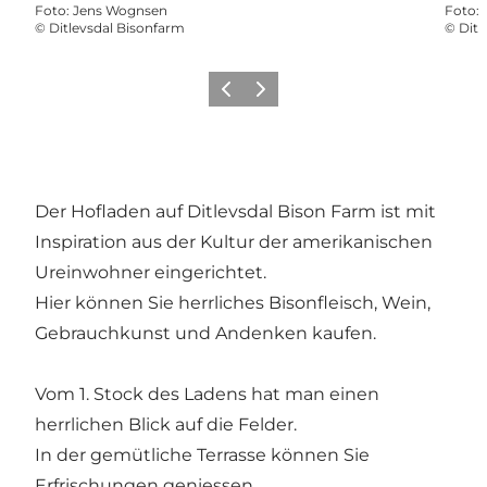
Foto
:
Jens Wognsen
Foto
:
©
Ditlevsdal Bisonfarm
©
Ditl
Vorherige Folie
Nächste Folie
Der Hofladen auf Ditlevsdal Bison Farm ist mit
Inspiration aus der Kultur der amerikanischen
Ureinwohner eingerichtet.
Hier können Sie herrliches Bisonfleisch, Wein,
Gebrauchkunst und Andenken kaufen.
Vom 1. Stock des Ladens hat man einen
herrlichen Blick auf die Felder.
In der gemütliche Terrasse können Sie
Erfrischungen geniessen.