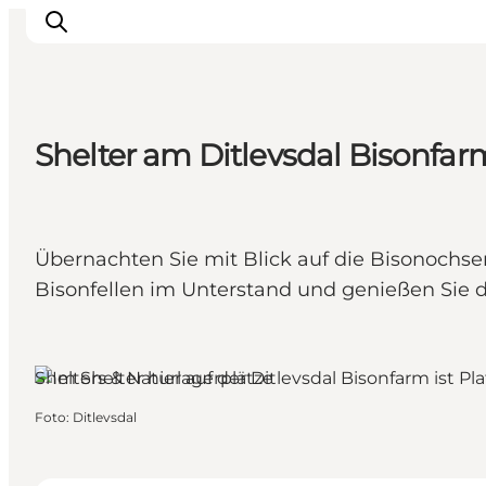
Shelter am Ditlevsdal Bisonfar
Erleben
Eventkalender
Essen und Trinken
Übernachten Sie mit Blick auf die Bisonochse
Unterkünfte
Bisonfellen im Unterstand und genießen Sie d
Erlebnisbuchung
Für Kinder
Shelters & Naturlagerplätze
Foto
:
Ditlevsdal