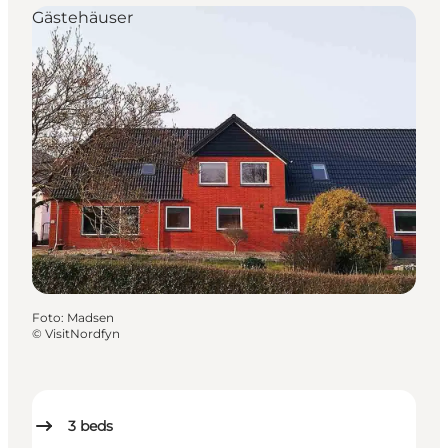
Gästehäuser
Foto
:
Madsen
©
VisitNordfyn
3
beds