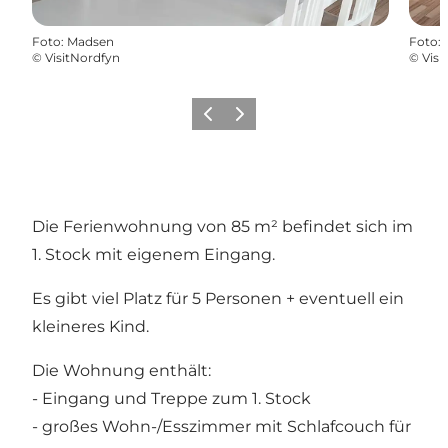
Foto
:
Madsen
Foto
:
©
VisitNordfyn
©
Visi
Vorherige Folie
Nächste Folie
Die Ferienwohnung von 85 m² befindet sich im
1. Stock mit eigenem Eingang.
Es gibt viel Platz für 5 Personen + eventuell ein
kleineres Kind.
Die Wohnung enthält:
- Eingang und Treppe zum 1. Stock
- großes Wohn-/Esszimmer mit Schlafcouch für