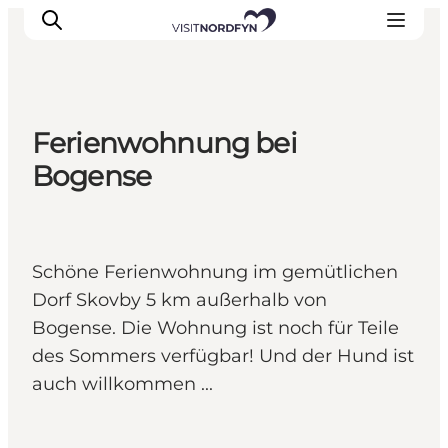
Ferienwohnung bei
Erleben
Bogense
Eventkalender
Essen und Trinken
Unterkünfte
Schöne Ferienwohnung im gemütlichen
Erlebnisbuchung
Dorf Skovby 5 km außerhalb von
Für Kinder
Bogense. Die Wohnung ist noch für Teile
des Sommers verfügbar! Und der Hund ist
auch willkommen ...