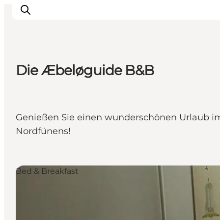
Die Æbeløguide B&B
Erleben
Eventkalender
Essen und Trinken
Genießen Sie einen wunderschönen Urlaub im
Unterkünfte
Nordfünens!
Erlebnisbuchung
Für Kinder
Bed & Breakfast