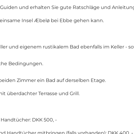
 Guiden und erhalten Sie gute Ratschläge und Anleitu
e einsame Insel Æbelø bei Ebbe gehen kann.
ler und eigenem rustikalem Bad ebenfalls im Keller - s
eiche Bedingungen.
 beiden Zimmer ein Bad auf derselben Etage.
 überdachter Terrasse und Grill.
 Handtücher: DKK 500, -
d Handtücher mitbringen (falls vorhanden): DKK 400, -