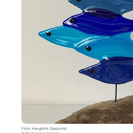
Foto
:
Havglimt Glaskunst