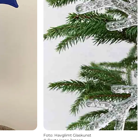
Foto
:
Havglimt Glaskunst