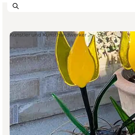
Künstler und Kunsthandwerker
Erleben
Eventkalender
Essen und Trinken
Unterkünfte
Erlebnisbuchung
Für Kinder