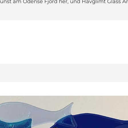
skunst am Odense Fjord her, und Havglimt Glass 