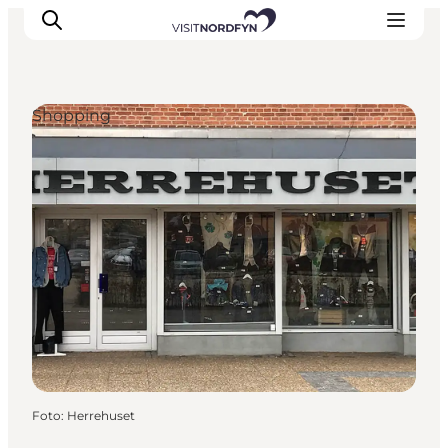
Shopping
Erleben
Eventkalender
Essen und Trinken
Unterkünfte
Erlebnisbuchung
Für Kinder
Foto
:
Herrehuset