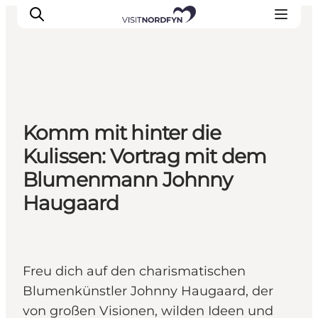
Erleben
Komm mit hinter die
Eventkalender
Kulissen: Vortrag mit dem
Essen und Trinken
Blumenmann Johnny
Unterkünfte
Haugaard
Erlebnisbuchung
Für Kinder
Freu dich auf den charismatischen
Blumenkünstler Johnny Haugaard, der
von großen Visionen, wilden Ideen und